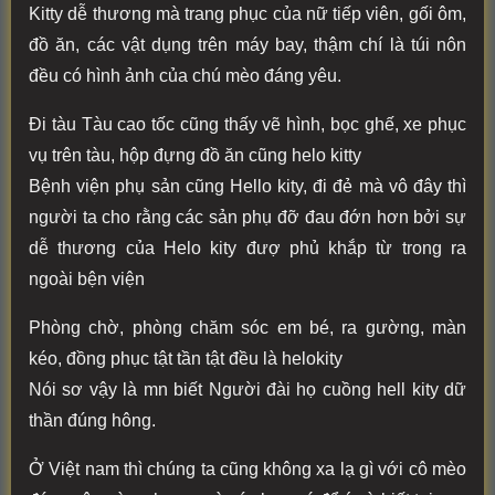
Kitty dễ thương mà trang phục của nữ tiếp viên, gối ôm,
đồ ăn, các vật dụng trên máy bay, thậm chí là túi nôn
đều có hình ảnh của chú mèo đáng yêu.
Đi tàu Tàu cao tốc cũng thấy vẽ hình, bọc ghế, xe phục
vụ trên tàu, hộp đựng đồ ăn cũng helo kitty
Bệnh viện phụ sản cũng Hello kity, đi đẻ mà vô đây thì
người ta cho rằng các sản phụ đỡ đau đớn hơn bởi sự
dễ thương của Helo kity đượ phủ khắp từ trong ra
ngoài bện viện
Phòng chờ, phòng chăm sóc em bé, ra gường, màn
kéo, đồng phục tật tần tật đều là helokity
Nói sơ vậy là mn biết Người đài họ cuồng hell kity dữ
thần đúng hông.
Ở Việt nam thì chúng ta cũng không xa lạ gì với cô mèo