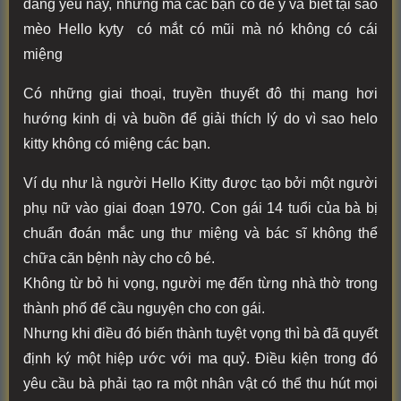
đáng yêu này, nhưng mà các bạn có để ý và biết tại sao
mèo Hello kyty có mắt có mũi mà nó không có cái
miệng
Có những giai thoại, truyền thuyết đô thị mang hơi
hướng kinh dị và buồn để giải thích lý do vì sao helo
kitty không có miệng các bạn.
Ví dụ như là người Hello Kitty được tạo bởi một người
phụ nữ vào giai đoạn 1970. Con gái 14 tuổi của bà bị
chuẩn đoán mắc ung thư miệng và bác sĩ không thể
chữa căn bệnh này cho cô bé.
Không từ bỏ hi vọng, người mẹ đến từng nhà thờ trong
thành phố để cầu nguyện cho con gái.
Nhưng khi điều đó biến thành tuyệt vọng thì bà đã quyết
định ký một hiệp ước với ma quỷ. Điều kiện trong đó
yêu cầu bà phải tạo ra một nhân vật có thể thu hút mọi