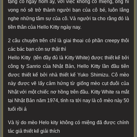
tặng cô ngày hôm ấy, với việc không có miệng, ông hi
vọng nó sẽ trở thành người bạn của cô bé, luôn lắng
nghe những tâm sự của cô. Và người ta cho rằng đó là
tiền thân của Hello Kitty ngày nay.
2 câu chuyện trên chỉ là giai thoại có phần creepy thôi
các bác bạn còn sự thật thì
Hello Kitty (tên đầy đủ là Kitty White) được thiết kế bởi
công ty Sanrio của Nhật Bản, Hello Kitty lần đầu tiên
được thiết kế bởi nhà thiết kế Yuko Shimizu. Cô mèo
này được vẽ lấy cảm hứng từ giống mèo cụt đuôi của
Nhật với một chiếc nơ hồng trên đầu. Kitty White ra mắt
tại Nhật Bản năm 1974, tính ra tới nay là cô mèo này 50
tuổi rồi á
Và lý do mèo Helo kity không có miệng đã được chính
tác giả thiết kế giải thích