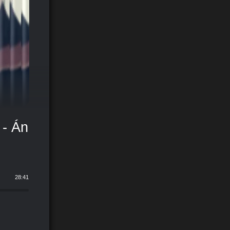
 - Án
28:41