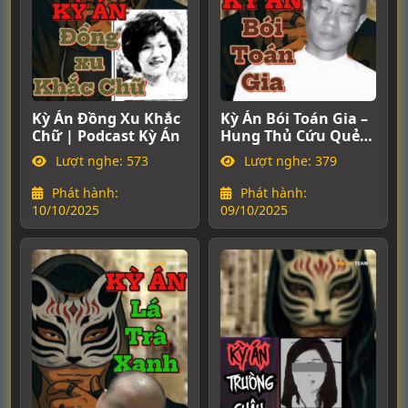
Kỳ Án Đồng Xu Khắc
Kỳ Án Bói Toán Gia –
Chữ | Podcast Kỳ Án
Hung Thủ Cứu Quẻ,
Gây Án Kinh Hoàng |
Lượt nghe: 573
Lượt nghe: 379
Podcast Kỳ Án
Phát hành:
Phát hành:
10/10/2025
09/10/2025
3