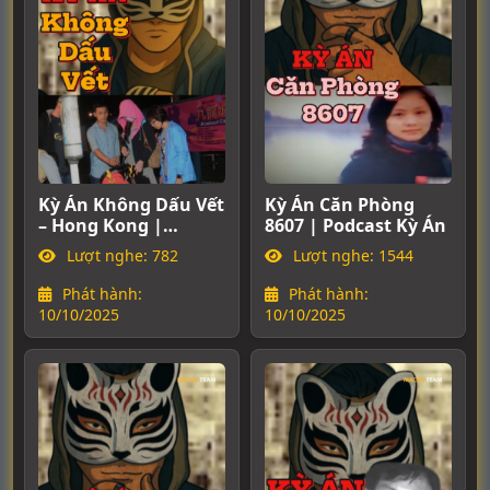
Kỳ Án Không Dấu Vết
Kỳ Án Căn Phòng
– Hong Kong |
8607 | Podcast Kỳ Án
V
Podcast Kỳ Án
Lượt nghe: 782
Lượt nghe: 1544
Phát hành:
Phát hành:
10/10/2025
10/10/2025
1