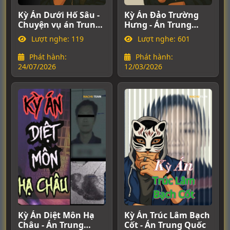
Kỳ Án Dưới Hố Sâu -
Kỳ Án Đảo Trường
K
Chuyện vụ án Trung
Hưng - Án Trung
Quốc
Quốc
Lượt nghe: 119
Lượt nghe: 601
Phát hành:
Phát hành:
24/07/2026
12/03/2026
1
Kỳ Án Diệt Môn Hạ
Kỳ Án Trúc Lâm Bạch
Châu - Án Trung
Cốt - Án Trung Quốc