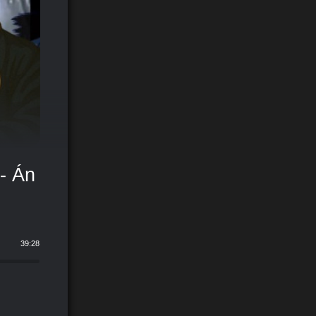
- Án
39:28