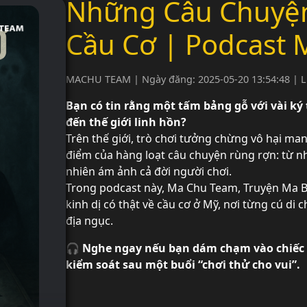
Những Câu Chuyện 
Cầu Cơ | Podcast
MACHU TEAM | Ngày đăng: 2025-05-20 13:54:48 | L
Bạn có tin rằng một tấm bảng gỗ với vài ký
đến thế giới linh hồn?
Trên thế giới, trò chơi tưởng chừng vô hại ma
điểm của hàng loạt câu chuyện rùng rợn: từ nh
nhiên ám ảnh cả đời người chơi.
Trong podcast này, Ma Chu Team, Truyện Ma Bẻ
kinh dị có thật về cầu cơ ở Mỹ, nơi từng cú di c
địa ngục.
🎧 Nghe ngay nếu bạn dám chạm vào chiếc 
kiểm soát sau một buổi “chơi thử cho vui”.