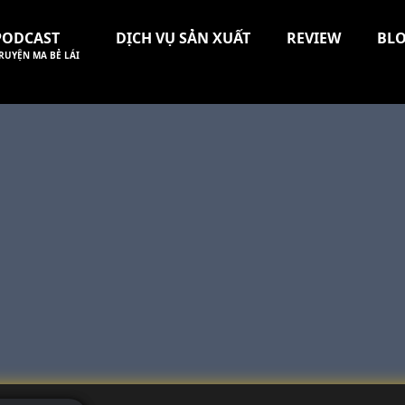
PODCAST
DỊCH VỤ SẢN XUẤT
REVIEW
BL
RUYỆN MA BẺ LÁI