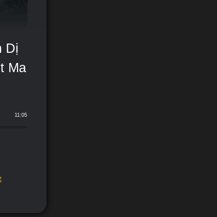
 Dị
t Ma
11:05